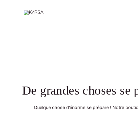
Aller
au
contenu
De grandes choses se p
Quelque chose d’énorme se prépare ! Notre boutiqu