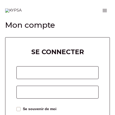
Aller
MAI
au
MEN
contenu
Mon compte
SE CONNECTER
Se souvenir de moi